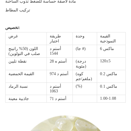
مادة لاصقة حساسة للضغط تذوب الساخنة
تركيب المطاط
تخصيص:
القيمة
وحدة
طريقة
غرض
النموذجية
اختبار
6 ماكس
(جا #)
أستم د
اللون (50% راتينج
1544
صلب في التولوين)
120±5
(درجة
أستم ه 28
نقطة تليين
مئوية)
0.2 ماكس
(كوه
أستم د 974
القيمة الحمضية
ملغم/جم)
(%)
0.1 ماكس
أستم د
نسبة الرماد
1063
1.00-1.08
أستم د 71
جاذبية معينة