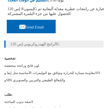
25-30 يوما
التسليم في الوقت المحدد
إيسون® إس 120G عبارة عن راتنجات عطرية معدلة أليفاتية تم
الحصول عليها من جزء البلمرة المشتركة.

Send Email
الراتنج الهيدروكربوني إس 120G
شخصية:
لون فاتح ورائحة منخفضة.
مقاومة ممتازة للحرارة وتوافق مع البوليمرات الأساسية مثل إيفا وSIS
وSBS والمُعالج الطبيعي والتيربين والصنوبري.
طلب:
لاصقة تذوب الساخنة