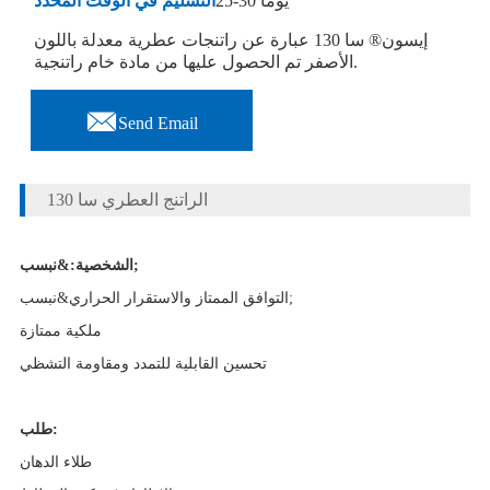
25-30 يوما
التسليم في الوقت المحدد
إيسون® سا 130 عبارة عن راتنجات عطرية معدلة باللون
الأصفر تم الحصول عليها من مادة خام راتنجية.

Send Email
الراتنج العطري سا 130
الشخصية:&نبسب;
التوافق الممتاز والاستقرار الحراري&نبسب;
ملكية ممتازة
تحسين القابلية للتمدد ومقاومة التشظي
طلب:
طلاء الدهان