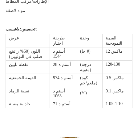
الإطارات/مركب المطاط
مواد لاصقة
تخصيص:&نبسب;
القيمة
وحدة
طريقة
غرض
النموذجية
اختبار
12 ماكس
(جا #)
أستم د
اللون (50% راتينج
1544
صلب في التولوين)
120-130
(درجة
أستم ه 28
نقطة تليين
مئوية)
0.5 ماكس
(كوه
أستم د 974
القيمة الحمضية
ملغم/جم)
0.1 ماكس
أستم د
نسبة الرماد
(%)
1063
1.05-1.10
أستم د 71
جاذبية معينة