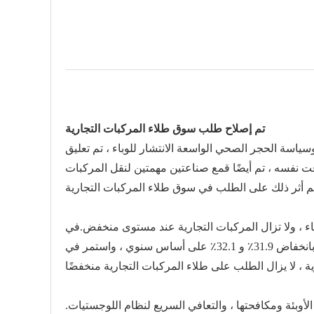
تم إصلاح طلب سوق طلاء المركبات التجارية
اسة الحجر الصحي الواسعة الانتشار للوباء ، تم تعليق
ت نفسه ، تم أيضًا قمع صناعتين مهمتين لنقل المركبات
في
الفترة من يناير إلى نوفمبر 2022 ، بلغ إنتاج ومبيعات المركبات التجارية في الصين 2.927 مليون و 3.01 مليون ، على التوالي ، بانخفاض 31.9٪ و 32.1٪ على أساس سنوي ، واستمر في
م استعادة طلب السوق على طلاء المركبات التجارية. الأسباب الرئيسية هي: 1. الوقاية من الأوبئة ومكافحتها ، والتعافي السريع لنظام اللوجستيات.