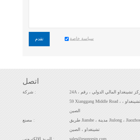
سياسة خاصة
تقدم
اتصل
24A ، مركز تشينغداو المالي الدولي ، رقم
شركة :
59 Xianggang Middle Road ، تشينغداو ،
الصين
طريق Jianshe ، مدينة Jiulong ، Jiaozhou ،
مصنع :
تشينغداو ، الصين
sales@esunresin.com
البريد الإلكتروني :