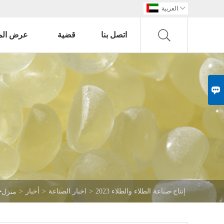

العربية
اتصل بنا
قضية
عرض الم


إنتاج صناعة الطلاء والطلاء 2023
>
اخبار الصناعة
>
أخبار
>
منزل