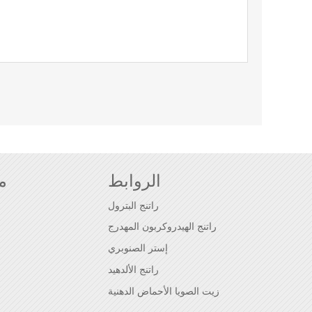
الروابط
م
راتنج البترول
راتنج الهيدروكربون المهدرج
إستر الصنوبري
راتنج الألدهيد
زيت الصويا الأحماض الدهنية