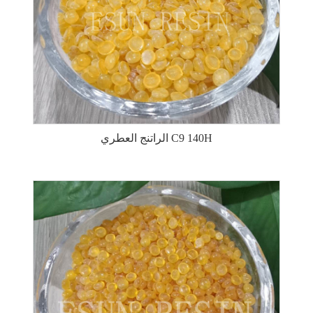
الراتنج العطري C9 140H