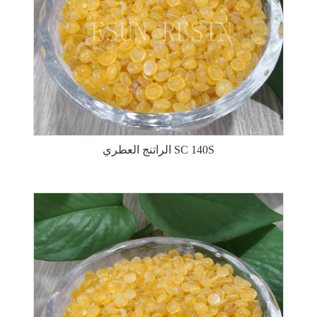
الراتنج العطري SC 140S