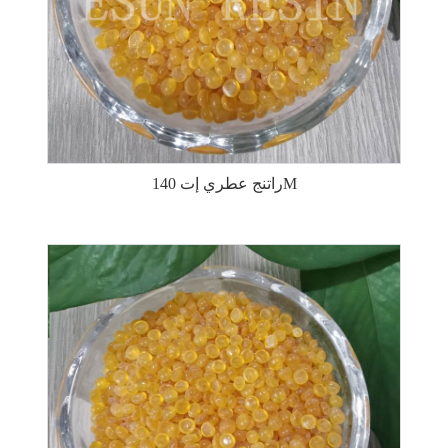
راتنج عطري إت 140M